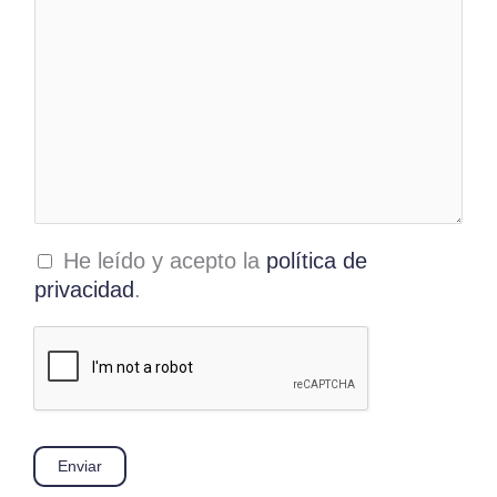
C
He leído y acepto la
política de
a
privacidad
.
s
i
l
l
a
s
Enviar
d