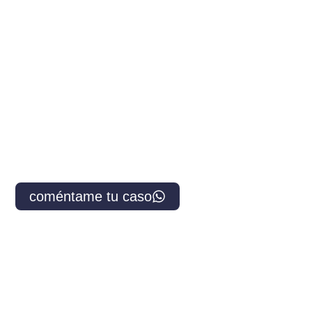
puedes sentir que nadie entenderá tu lucha
interna. Muchos de mis pacientes, buscan en
la terapia un lugar donde poder expresar
aquello que les preocupa con libertad.
En mi consulta, no solo encontrarás una
psicóloga en Irún, sino también una
compañera de viaje que te acompañará y
guiará en tu proceso.
coméntame tu caso