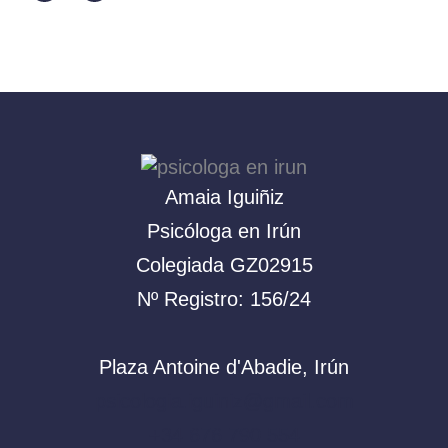
a
g
p
r
p
a
m
Amaia Iguiñiz
Psicóloga en Irún
Colegiada GZ02915
Nº Registro: 156/24
Plaza Antoine d'Abadie, Irún
psicologia.iguiniz@gmail.com
+34 676 790 554