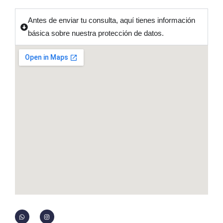
e
Antes de enviar tu consulta, aquí tienes información
v
básica sobre nuestra protección de datos.
e
r
i
f
i
c
a
c
i
ó
n
*
W
I
h
n
a
s
t
t
s
a